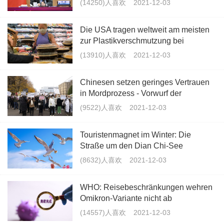
(14250)人喜欢
2021-12-03
Die USA tragen weltweit am meisten
zur Plastikverschmutzung bei
(13910)人喜欢
2021-12-03
Chinesen setzen geringes Vertrauen
in Mordprozess - Vorwurf der
Untätigkeit gegen Universität Chicag
(9522)人喜欢
2021-12-03
Touristenmagnet im Winter: Die
Straße um den Dian Chi-See
(8632)人喜欢
2021-12-03
WHO: Reisebeschränkungen wehren
Omikron-Variante nicht ab
(14557)人喜欢
2021-12-03