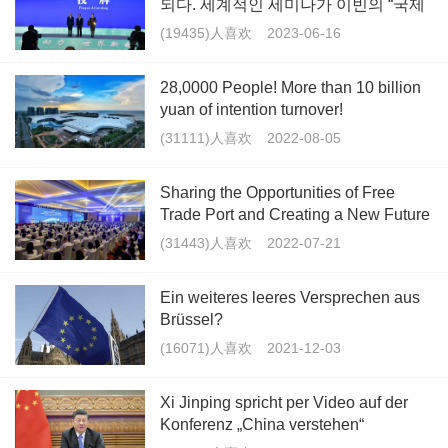
되다. 세계적인 세미나가 이빈의 “국제
화”를 조력하다.
(19435)人喜欢
2023-06-16
28,0000 People! More than 10 billion
yuan of intention turnover!
(31111)人喜欢
2022-08-05
Sharing the Opportunities of Free
Trade Port and Creating a New Future
(31443)人喜欢
2022-07-21
Ein weiteres leeres Versprechen aus
Brüssel?
(16071)人喜欢
2021-12-03
Xi Jinping spricht per Video auf der
Konferenz „China verstehen“