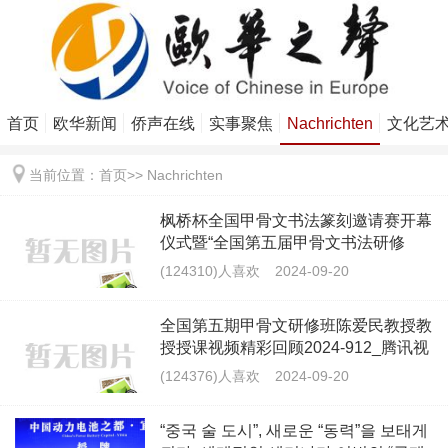
首页
欧华新闻
侨声在线
实事聚焦
Nachrichten
文化艺
当前位置：
首页
>>
Nachrichten
枫桥杯全国甲骨文书法篆刻邀请赛开幕
仪式暨“全国第五届甲骨文书法研修
班”开办仪式视频（2024-9-14）
(124310)人喜欢
2024-09-20
全国第五期甲骨文研修班陈爱民教授教
授授课视频精彩回顾2024-912_腾讯视
频 (qq.com)
(124376)人喜欢
2024-09-20
“중국 술 도시”, 새로운 “동력”을 보태게