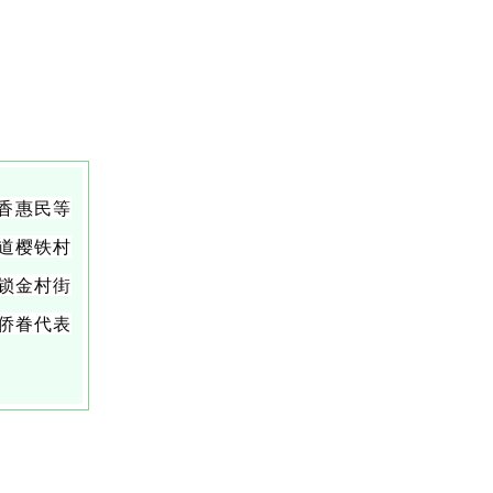
香惠民等
道樱铁村
锁金村街
侨眷代表