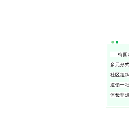
梅园新
多元形
社区组
道锁一
体验非