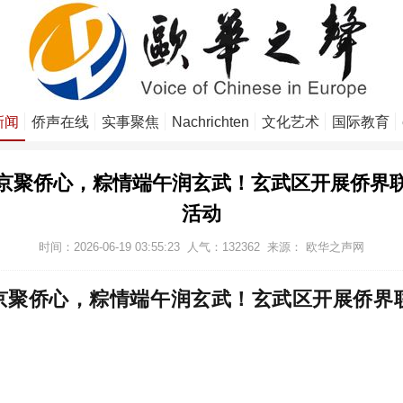
新闻
侨声在线
实事聚焦
Nachrichten
文化艺术
国际教育
京聚侨心，粽情端午润玄武！玄武区开展侨界
活动
时间：2026-06-19 03:55:23
人气：
132362
来源：
欧华之声网
京聚侨心，粽情端午润玄武！玄武区开展侨界