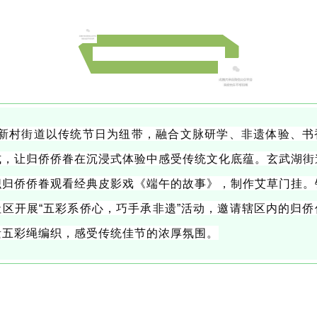
寻金陵文脉，传非遗匠心
村街道以传统节日为纽带，融合文脉研学、非遗体验、书
式，让归侨侨眷在沉浸式体验中感受传统文化底蕴。玄武湖街
织归侨侨眷观看经典皮影戏《端午的故事》，制作艾草门挂。
社区开展“五彩系侨心，巧手承非遗”活动，邀请辖区内的归侨
遗五彩绳编织，感受传统佳节的浓厚氛围。