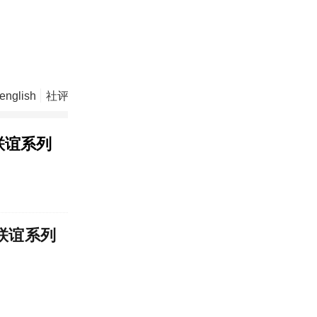
english
社评
视 频
联谊系列
联谊系列