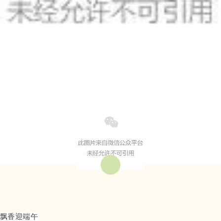
飘香迎端午