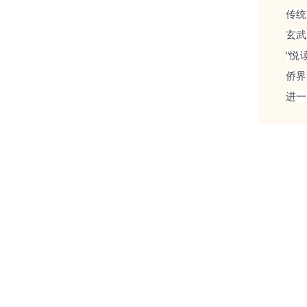
传统
玄武
“悦
侨界
进一