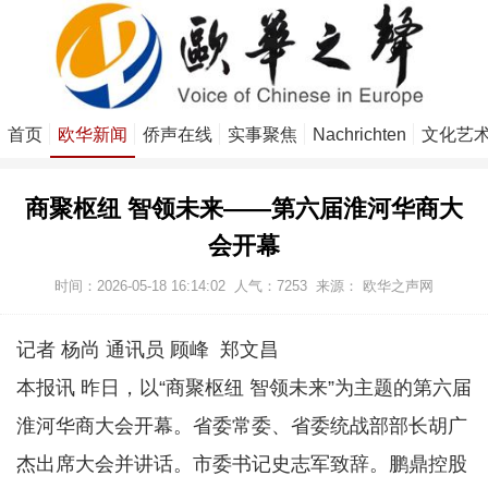
首页
欧华新闻
侨声在线
实事聚焦
Nachrichten
文化艺
商聚枢纽 智领未来——第六届淮河华商大
会开幕
时间：2026-05-18 16:14:02
人气：
7253
来源：
欧华之声网
记者 杨尚 通讯员 顾峰 郑文昌
本报讯 昨日，以“商聚枢纽 智领未来”为主题的第六届
淮河华商大会开幕。省委常委、省委统战部部长胡广
杰出席大会并讲话。市委书记史志军致辞。鹏鼎控股