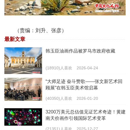
（责编：刘升、张彦）
最新文章
韩玉臣油画作品被罗马市政府收藏
(18910)人喜欢
2026-04-24
“大师足迹 奋斗赞歌——张文新艺术回
顾展”在韩玉臣美术馆启幕
(40350)人喜欢
2026-01-20
3200万美元总估值见证艺术奇迹！黄建
南天价画作引领国际艺术变革
(21351)人喜欢
2025-12-27