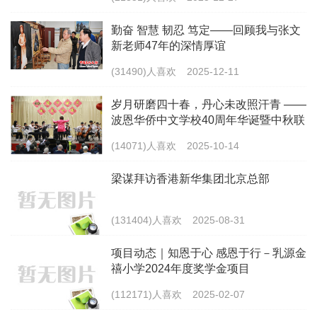
勤奋 智慧 韧忍 笃定——回顾我与张文
新老师47年的深情厚谊
(31490)人喜欢
2025-12-11
岁月研磨四十春，丹心未改照汗青 ——
波恩华侨中文学校40周年华诞暨中秋联
欢会
(14071)人喜欢
2025-10-14
梁谋拜访香港新华集团北京总部
(131404)人喜欢
2025-08-31
项目动态｜知恩于心 感恩于行－乳源金
禧小学2024年度奖学金项目
(112171)人喜欢
2025-02-07