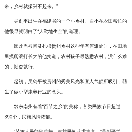
来，乡村就振兴不起来。”
吴剑平出生在福建省的一个小乡村。自小在农田帮忙的
他很早就明白了“人勤地生金”的道理。
因此当被问及扎根贵州乡村这些年有何难处时，在田地
里摸爬滚打长大的他笑道，农村孩子最熟悉农村，没什么难
的，勤奋就行。
起初，吴剑平被贵州的秀美风光和宜人气候所吸引，萌
生了做小型康养行业的念头。
黔东南州有着“百节之乡”的美称，各类民族节日超过
390个，民族风情浓郁。
“苗族人民能歌善舞，侗族民间艺术丰富。”吴剑平觉