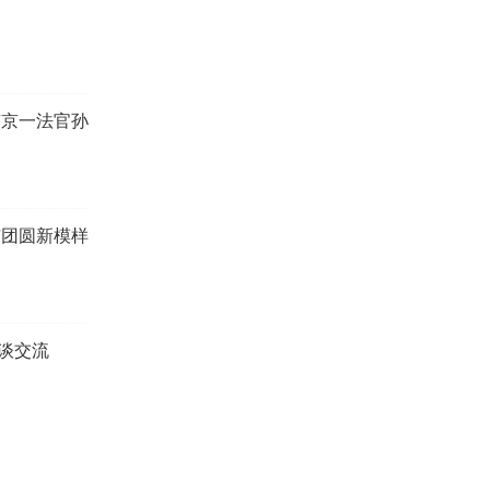
南京一法官孙
市团圆新模样
谈交流