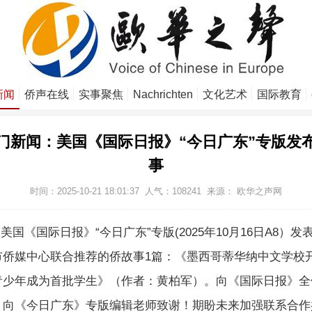
新闻
侨声在线
实事聚焦
Nachrichten
文化艺术
国际教育
门新闻：美国《国际日报》“今日广东”专版发
事
时间：2025-10-21 18:01:37
人气：
108241
来源：
欧华之声网
国《国际日报》“今日广东”专版(2025年10月16日A8）发
市侨媒中心联合推荐的侨故事1篇：《墨西哥蒂华纳中文学校开
青少年成为首批学生》（作者：黄柏军）。向《国际日报》全
！向《今日广东》专版编辑老师致谢！期盼未来加强联系合作