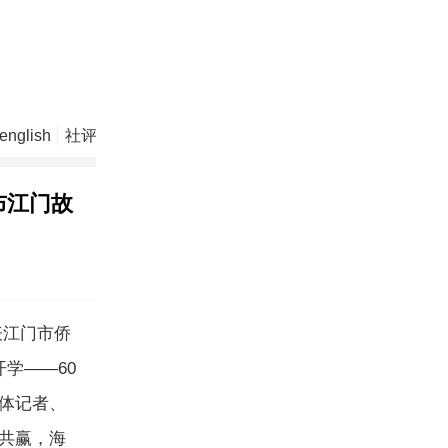
english
社评
视 频
布江门故
表江门市侨
学——60
体记者、
共赢，海