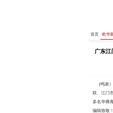
首页
欧华
广东江
(鸣谢）美
联、江门
多名华裔
编辑致敬